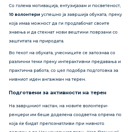
Со голема мотивација, ентузијазам и посветеност,
10 волонтери
успешно ја завршија обуката, преку
која имаа можност да ги продлабочат своите
знаења и да стекнат нови вештини поврзани со
заштитата на природата.
Во текот на обуката, учесниците се запознаа со
различни теми преку интерактивни предавања и
практична работа, со цел подобра подготовка за
нивниот иден ангажман на терен.
Подготвени за активности на терен
На завршниот настан, на новите волонтери-
ренџери им беше доделена соодветна опрема по
која ќе бидат препознатливи при нивното