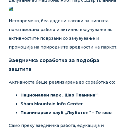
делување во Националниот парк „Шар Планина“
.
Истовремено, беа дадени насоки за нивната
понатамошна работа и активно вклучување во
активностите поврзани со зачувување и
промоција на природните вредности на паркот.
Заедничка соработка за подобра
заштита
Активноста беше реализирана во соработка со:
Национален парк „Шар Планина“
;
Shara Mountain Info Center
;
Планинарски клуб „Љуботен“ – Тетово
.
Само преку заедничка работа, едукација и