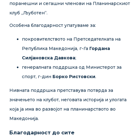
поранешни и сегашни членови на Планинарскиот
клуб „Љуботен“.
Особена благодарност упатуваме за:
покровителството на Претседателката на
Република Македонија, г-ѓа
Гордана
Силјановска Давкова
;
генералната поддршка од Министерот за
спорт, г-дин
Борко Ристовски
.
Нивната поддршка претставува потврда за
значењето на клубот, неговата историја и улогата
која ја има во развојот на планинарството во
Македонија.
Благодарност до сите