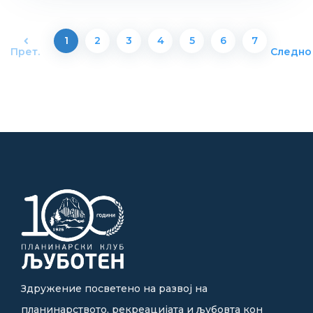
1
2
3
4
5
6
7
Прет.
Следно
Здружение посветено на развој на
планинарството, рекреацијата и љубовта кон