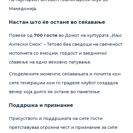
Македонија.
Настан што ќе остане во сеќавање
Повеќе од
700 гости
во Домот на културата „Иљо
Антески Смок“ – Тетово беа сведоци на свеченост
исполнета со емоции, гордост и заедничко
славење на едно вековно патување.
Споделените моменти, сеќавањата и почитта кон
сите генерации кои го граделе клубот создадоа
вечер која долго ќе остане во паметење.
Поддршка и признание
Присуството и поддршката на сите гости
претставуваа огромна чест и признание за сите