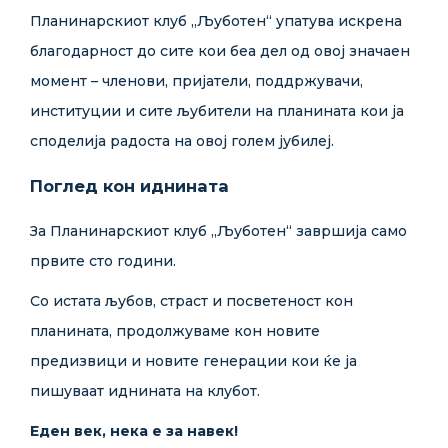
Планинарскиот клуб „Љуботен“ упатува искрена
благодарност до сите кои беа дел од овој значаен
момент – членови, пријатели, поддржувачи,
институции и сите љубители на планината кои ја
споделија радоста на овој голем јубилеј.
Поглед кон иднината
За Планинарскиот клуб „Љуботен“ завршија само
првите сто години.
Со истата љубов, страст и посветеност кон
планината, продолжуваме кон новите
предизвици и новите генерации кои ќе ја
пишуваат иднината на клубот.
Еден век, нека е за навек!