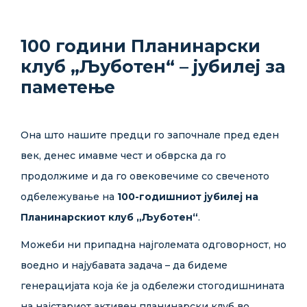
100 години Планинарски
клуб „Љуботен“ – јубилеј за
паметење
Она што нашите предци го започнале пред еден
век, денес имавме чест и обврска да го
продолжиме и да го овековечиме со свеченото
одбележување на
100-годишниот јубилеј на
Планинарскиот клуб „Љуботен“
.
Можеби ни припадна најголемата одговорност, но
воедно и најубавата задача – да бидеме
генерацијата која ќе ја одбележи стогодишнината
на најстариот активен планинарски клуб во