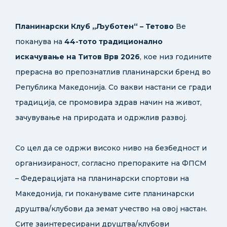
Планинарски Клуб „Љуботен“ – Тетово
Ве
поканува на
44-тото традиционално
искачување на Титов Врв 2026
, кое низ годините
прерасна во препознатлив планинарски бренд во
Република Македонија. Со вакви настани се гради
традиција, се промовира здрав начин на живот,
зачувување на природата и одржлив развој.
Со цел да се одржи високо ниво на безбедност и
организираност, согласно препораките на ФПСМ
– Федерацијата на планинарски спортови на
Македонија, ги покануваме сите планинарски
друштва/клубови да земат учество на овој настан.
Сите заинтересирани друштва/клубови