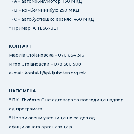
• A – автомобил/мотор: 150 МКД
• B – комбе/минибус: 250 МКД
• C – автобус/тешко возило: 450 МКД
* Пример: A TE5678ET
КОНТАКТ
Марија Стојановска – 070 634 313
Игор Стојановски – 078 380 508
e-mail: kontakt@pkljuboten.org.mk
НАПОМЕНА
* ПК „Љуботен“ не одговара за последици надвор
од програмата
* Непријавени учесници не се дел од
официјалната организација